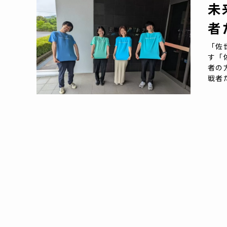
未
者
「佐
す「
者の
戦者