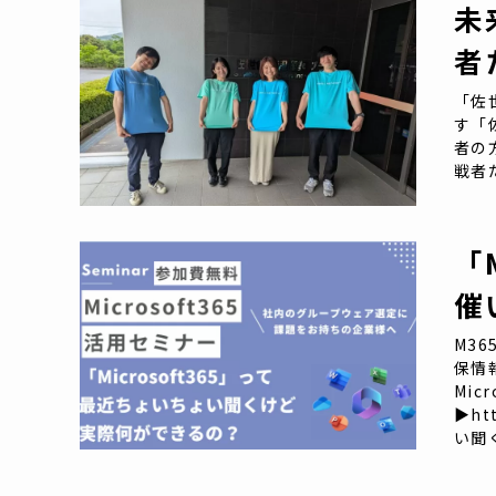
未
者
「佐
す「
者の
戦者
「
催
M36
保情
Mi
▶ht
い聞く